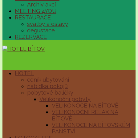
Archiv akcí
MEETING 4YOU
RESTAURACE
svatby a oslavy
degustace
REZERVACE
HOTEL
ceník ubytování
nabídka pokojů
pobytové balíčky
Velikonoční pobyty
VELIKONOCE NA BÍTOVĚ
VELIKONOČNÍ RELAX NA
BÍTOVĚ
VELIKONOCE NA BÍTOVSKÉM
PANSTVÍ
FOTOGALERIE