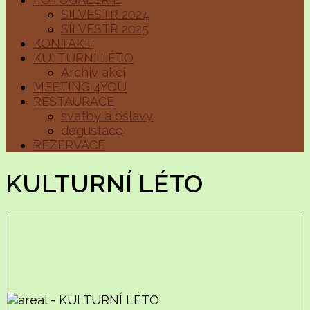
SILVESTR 2024
SILVESTR 2025
KONTAKT
KULTURNÍ LÉTO
Archiv akcí
MEETING 4YOU
RESTAURACE
svatby a oslavy
degustace
REZERVACE
KULTURNÍ LÉTO