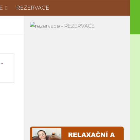
E
REZERVACE
u.