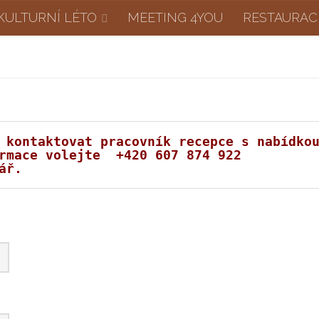
KULTURNÍ LÉTO
MEETING 4YOU
RESTAURAC
 kontaktovat pracovník recepce s nabídko
rmace 
volejte  +420 607 874 922
ář.